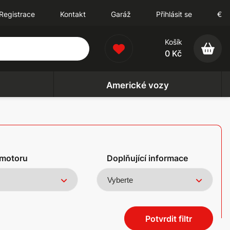
Registrace
Kontakt
Garáž
Přihlásit se
€
Košík
0 Kč
Americké vozy
motoru
Doplňující informace
Potvrdit filtr