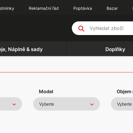
odmínky
Reklamační řád
Poptávka
Bazar
eje, Náplně & sady
Doplňky
Model
Objem 