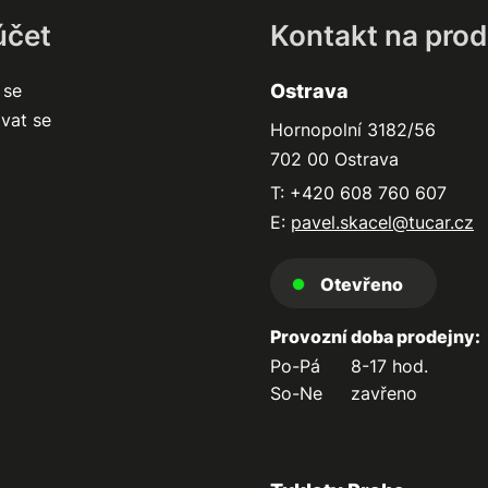
účet
Kontakt na prod
 se
Ostrava
ovat se
Hornopolní 3182/56
702 00 Ostrava
T: +420 608 760 607
E:
pavel.skacel@tucar.cz
Otevřeno
Provozní doba prodejny:
Po-Pá
8-17 hod.
So-Ne
zavřeno