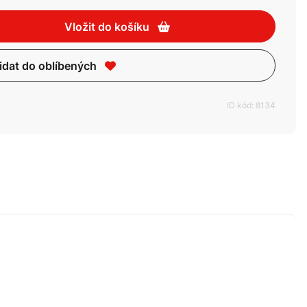
Vložit do košíku
idat do oblíbených
ID kód: 8134