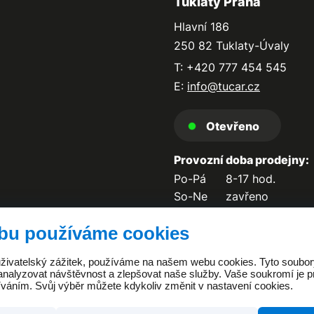
Tuklaty Praha
Hlavní 186
250 82 Tuklaty-Úvaly
T: +420 777 454 545
E:
info@tucar.cz
Otevřeno
Provozní doba prodejny:
Po-Pá
8-17 hod.
So-Ne
zavřeno
bu používáme cookies
 uživatelský zážitek, používáme na našem webu cookies. Tyto soubo
analyzovat návštěvnost a zlepšovat naše služby. Vaše soukromí je pr
íváním. Svůj výběr můžete kdykoliv změnit v nastavení cookies.