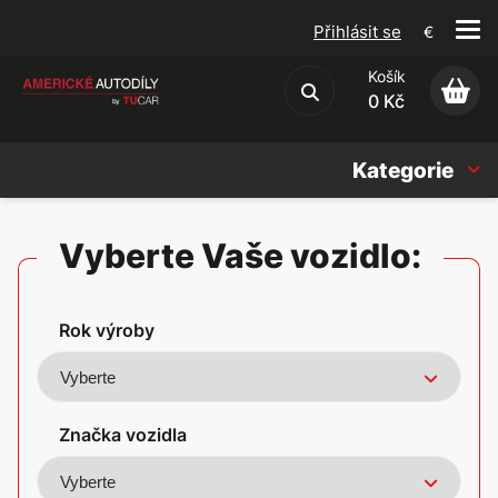
Přihlásit se
€
Košík
Obchodní podmínky
0 Kč
Kategorie
Náhradní díly
Vyberte Vaše vozidlo:
Oleje, Náplně & sady
Rok výroby
Doplňky
Americké vozy
Značka vozidla