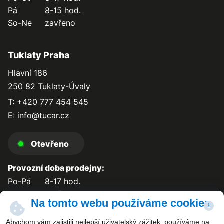
Pá
8-15 hod.
So-Ne
zavřeno
Tuklaty Praha
Hlavní 186
250 82 Tuklaty-Úvaly
T: +420 777 454 545
E:
info@tucar.cz
Otevřeno
Provozní doba prodejny:
Po-Pá
8-17 hod.
So-Ne
zavřeno
Na tomto webu používáme cookies
Abychom vám zajistili nejlepší uživatelský zážitek, používáme na