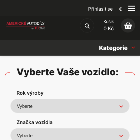
Přihlásit se
€
Košík
Obchodní podmínky
0 Kč
Kategorie
Náhradní díly
Vyberte Vaše vozidlo:
Oleje, Náplně & sady
Rok výroby
Doplňky
Americké vozy
Značka vozidla