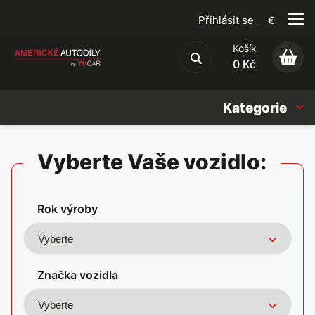
Přihlásit se
€
Košík
Obchodní podmínky
0 Kč
Kategorie
Náhradní díly
Vyberte Vaše vozidlo:
Oleje, Náplně & sady
Rok výroby
Doplňky
Americké vozy
Značka vozidla