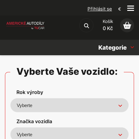
Přihlásit se
€
Košík
Obchodní podmínky
0 Kč
Kategorie
Náhradní díly
Vyberte Vaše vozidlo:
Oleje, Náplně & sady
Rok výroby
Doplňky
Americké vozy
Značka vozidla