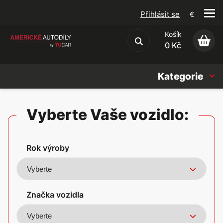
Přihlásit se
€
Košík
Obchodní podmínky
0 Kč
Kategorie
Náhradní díly
Vyberte Vaše vozidlo:
Oleje, Náplně & sady
Rok výroby
Doplňky
Americké vozy
Značka vozidla