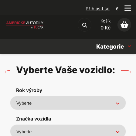
Přihlásit se
€
Košík
Obchodní podmínky
0 Kč
Kategorie
Náhradní díly
Vyberte Vaše vozidlo:
Oleje, Náplně & sady
Rok výroby
Doplňky
Americké vozy
Značka vozidla