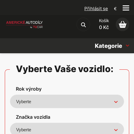
Přihlásit se
€
Košík
Obchodní podmínky
0 Kč
Kategorie
Náhradní díly
Vyberte Vaše vozidlo:
Oleje, Náplně & sady
Rok výroby
Doplňky
Americké vozy
Značka vozidla