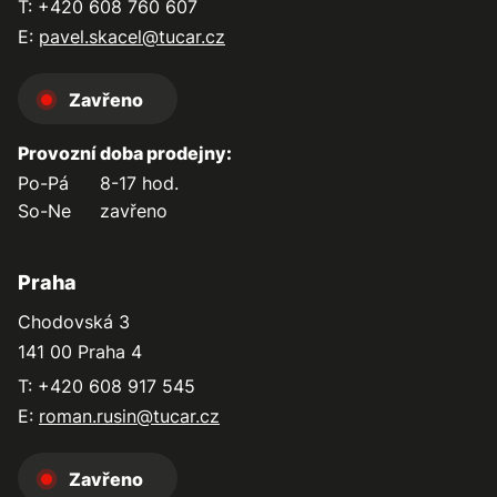
T: +420 608 760 607
E:
pavel.skacel@tucar.cz
Zavřeno
Provozní doba prodejny:
Po-Pá
8-17 hod.
So-Ne
zavřeno
Praha
Chodovská 3
141 00 Praha 4
T: +420 608 917 545
E:
roman.rusin@tucar.cz
Zavřeno