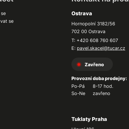
 se
Ostrava
ovat se
Hornopolní 3182/56
702 00 Ostrava
T: +420 608 760 607
E:
pavel.skacel@tucar.cz
Zavřeno
Provozní doba prodejny:
Po-Pá
8-17 hod.
So-Ne
zavřeno
Tuklaty Praha