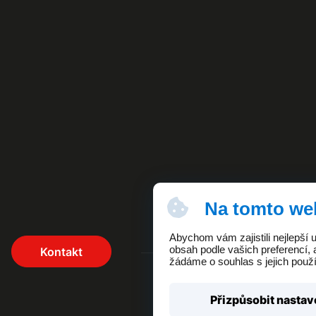
Na tomto we
Abychom vám zajistili nejlepší
obsah podle vašich preferencí, 
Kontakt
žádáme o souhlas s jejich použ
Přizpůsobit nastav