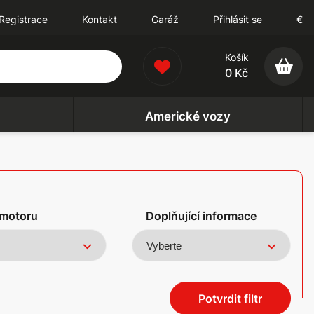
Registrace
Kontakt
Garáž
Přihlásit se
€
Košík
0 Kč
Americké vozy
motoru
Doplňující informace
Potvrdit filtr