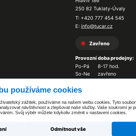
Hlavní 186
250 82 Tuklaty-Úvaly
T: +420 777 454 545
E:
info@tucar.cz
Zavřeno
Provozní doba prodejny:
Po-Pá
8-17 hod.
So-Ne
zavřeno
bu používáme cookies
 uživatelský zážitek, používáme na našem webu cookies. Tyto soubo
analyzovat návštěvnost a zlepšovat naše služby. Vaše soukromí je pr
íváním. Svůj výběr můžete kdykoliv změnit v nastavení cookies.
ení
Odmítnout vše