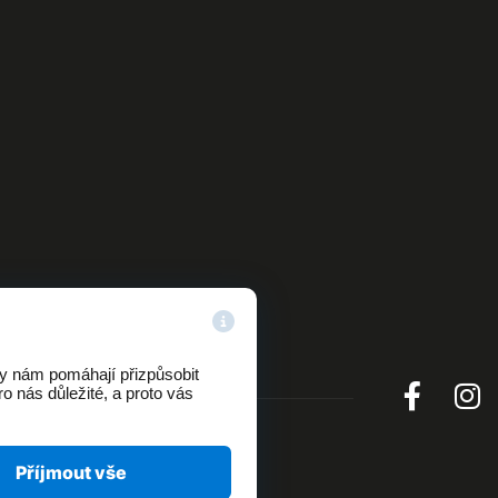
ry nám pomáhají přizpůsobit
o nás důležité, a proto vás
Příjmout vše