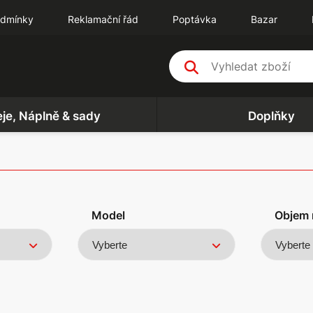
odmínky
Reklamační řád
Poptávka
Bazar
eje, Náplně & sady
Doplňky
Model
Objem 