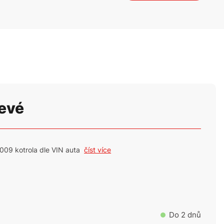
evé
009 kotrola dle VIN auta
číst více
Do 2 dnů