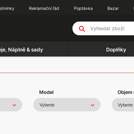
odmínky
Reklamační řád
Poptávka
Bazar
eje, Náplně & sady
Doplňky
Model
Objem 