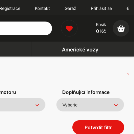
Registrace
Kontakt
Garáž
Přihlásit se
€
Košík
0 Kč
Americké vozy
motoru
Doplňující informace
Potvrdit filtr