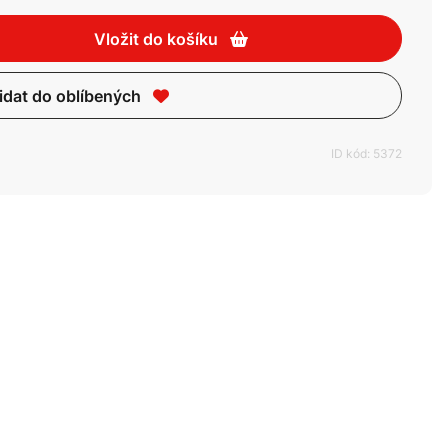
Vložit do košíku
idat do oblíbených
ID kód: 5372