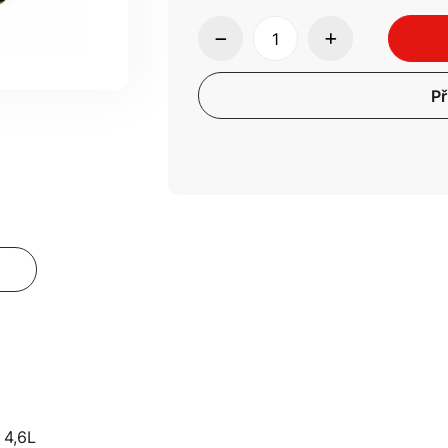
Př
 4,6L