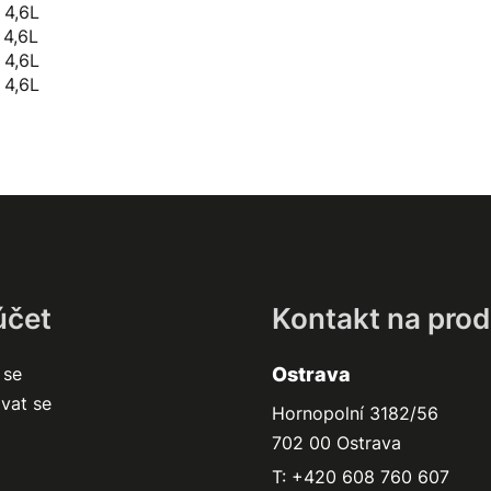
 4,6L
 4,6L
 4,6L
 4,6L
účet
Kontakt na prod
 se
Ostrava
ovat se
Hornopolní 3182/56
702 00 Ostrava
T: +420 608 760 607