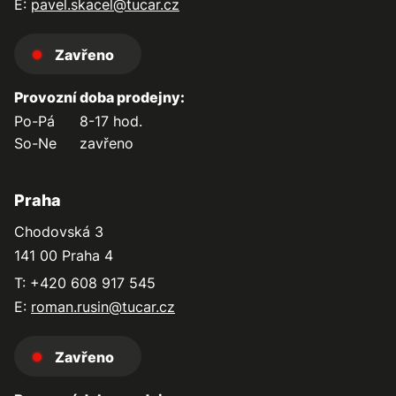
E:
pavel.skacel@tucar.cz
Zavřeno
Provozní doba prodejny:
Po-Pá
8-17 hod.
So-Ne
zavřeno
Praha
Chodovská 3
141 00 Praha 4
T: +420 608 917 545
E:
roman.rusin@tucar.cz
Zavřeno