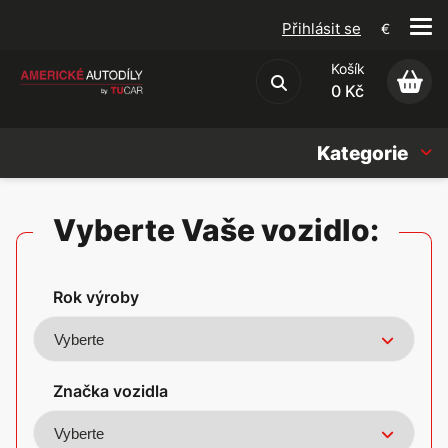
Přihlásit se
€
Košík
Obchodní podmínky
0 Kč
Kategorie
Náhradní díly
Vyberte Vaše vozidlo:
Oleje, Náplně & sady
Rok výroby
Doplňky
Americké vozy
Značka vozidla