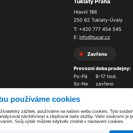
Tuklaty Praha
Hlavní 186
250 82 Tuklaty-Úvaly
T: +420 777 454 545
E:
info@tucar.cz
Zavřeno
Provozní doba prodejny:
Po-Pá
8-17 hod.
So-Ne
zavřeno
bu používáme cookies
 uživatelský zážitek, používáme na našem webu cookies. Tyto soubo
analyzovat návštěvnost a zlepšovat naše služby. Vaše soukromí je pr
íváním. Svůj výběr můžete kdykoliv změnit v nastavení cookies.