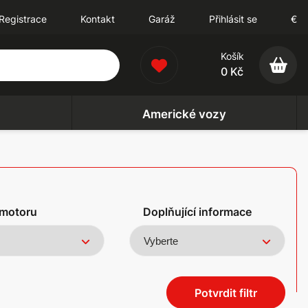
Registrace
Kontakt
Garáž
Přihlásit se
€
Košík
0 Kč
Americké vozy
motoru
Doplňující informace
Potvrdit filtr