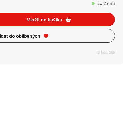
Do 2 dnů
Vložit do košíku
idat do oblíbených
ID kód: 255