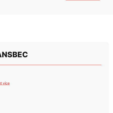
RANSBEC
st více