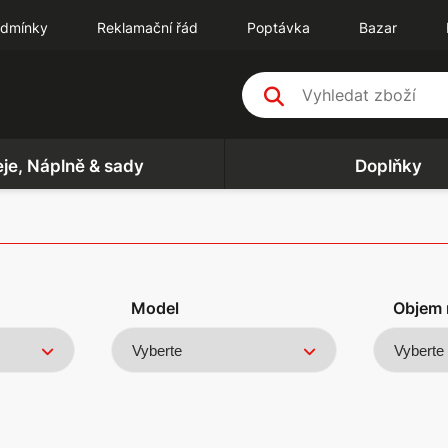
odmínky
Reklamační řád
Poptávka
Bazar
eje, Náplně & sady
Doplňky
Model
Objem 