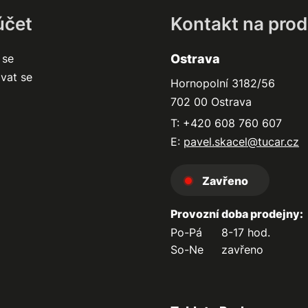
účet
Kontakt na prod
 se
Ostrava
ovat se
Hornopolní 3182/56
702 00 Ostrava
T: +420 608 760 607
E:
pavel.skacel@tucar.cz
Zavřeno
Provozní doba prodejny:
Po-Pá
8-17 hod.
So-Ne
zavřeno