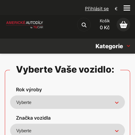
Přihlásit se
€
Košík
Obchodní podmínky
0 Kč
Kategorie
Náhradní díly
Vyberte Vaše vozidlo:
Oleje, Náplně & sady
Rok výroby
Doplňky
Americké vozy
Značka vozidla