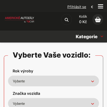
Přihlásit se
€
Košík
Obchodní podmínky
0 Kč
Kategorie
Náhradní díly
Vyberte Vaše vozidlo:
Oleje, Náplně & sady
Rok výroby
Doplňky
Americké vozy
Značka vozidla