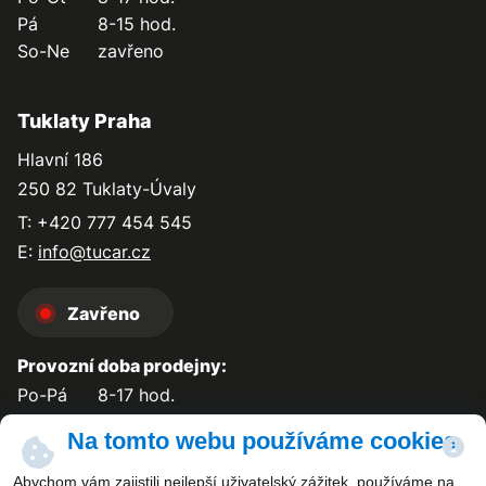
Pá
8-15 hod.
So-Ne
zavřeno
Tuklaty Praha
Hlavní 186
250 82 Tuklaty-Úvaly
T: +420 777 454 545
E:
info@tucar.cz
Zavřeno
Provozní doba prodejny:
Po-Pá
8-17 hod.
So-Ne
zavřeno
Na tomto webu používáme cookies
Abychom vám zajistili nejlepší uživatelský zážitek, používáme na