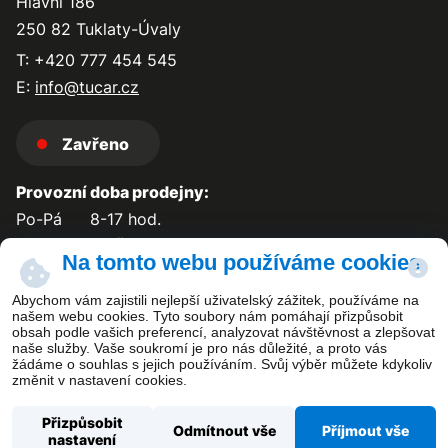
Hlavní 186
250 82 Tuklaty-Úvaly
T: +420 777 454 545
E:
info@tucar.cz
Zavřeno
Provozní doba prodejny:
Po-Pá
8-17 hod.
So-Ne
zavřeno
Na tomto webu používáme cookies
Abychom vám zajistili nejlepší uživatelský zážitek, používáme na
našem webu cookies. Tyto soubory nám pomáhají přizpůsobit
obsah podle vašich preferencí, analyzovat návštěvnost a zlepšovat
Kontakt
naše služby. Vaše soukromí je pro nás důležité, a proto vás
žádáme o souhlas s jejich používáním. Svůj výběr můžete kdykoliv
změnit v nastavení cookies.
Přizpůsobit
Odmítnout vše
Příjmout vše
nastavení