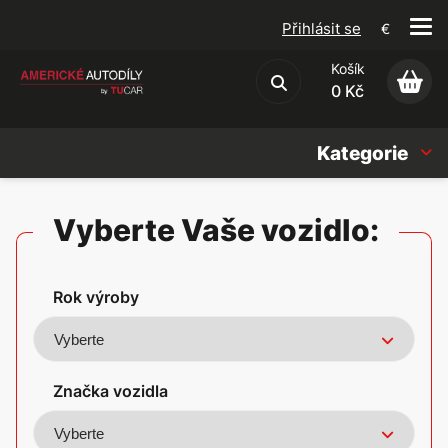
Přihlásit se
€
Košík
Obchodní podmínky
0 Kč
Kategorie
Náhradní díly
Vyberte Vaše vozidlo:
Oleje, Náplně & sady
Rok výroby
Doplňky
Americké vozy
Značka vozidla