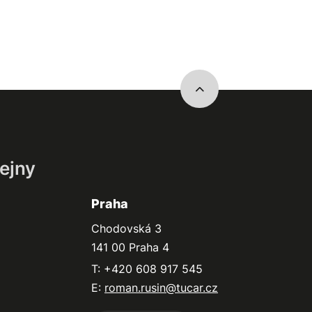
ejny
Praha
Chodovská 3
141 00 Praha 4
T: +420 608 917 545
E:
roman.rusin@tucar.cz