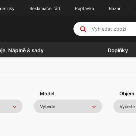
odmínky
Reklamační řád
Poptávka
Bazar
eje, Náplně & sady
Doplňky
Model
Objem 