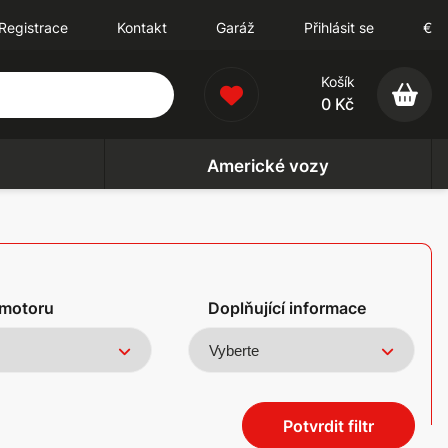
Registrace
Kontakt
Garáž
Přihlásit se
€
Košík
0 Kč
Americké vozy
motoru
Doplňující informace
Potvrdit filtr