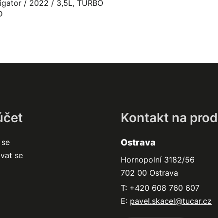
igator / 2022 / 3,5L, TURBO
D
účet
Kontakt na prod
 se
Ostrava
ovat se
Hornopolní 3182/56
702 00 Ostrava
T: +420 608 760 607
E:
pavel.skacel@tucar.cz