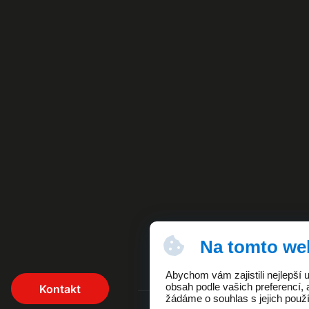
Na tomto we
Abychom vám zajistili nejlepší
obsah podle vašich preferencí, 
Kontakt
žádáme o souhlas s jejich použ