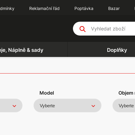
odmínky
Reklamační řád
Poptávka
Bazar
eje, Náplně & sady
Doplňky
Model
Objem 