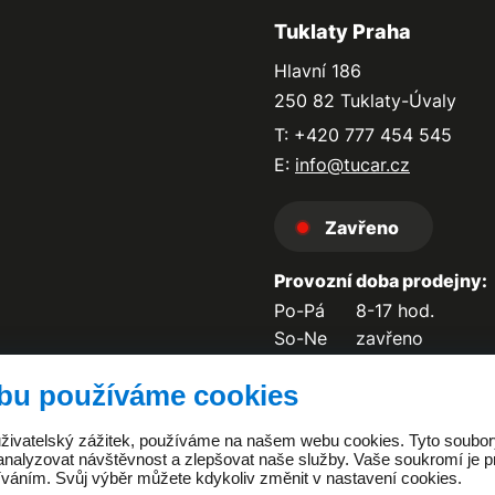
Tuklaty Praha
Hlavní 186
250 82 Tuklaty-Úvaly
T: +420 777 454 545
E:
info@tucar.cz
Zavřeno
Provozní doba prodejny:
Po-Pá
8-17 hod.
So-Ne
zavřeno
bu používáme cookies
 uživatelský zážitek, používáme na našem webu cookies. Tyto soubo
analyzovat návštěvnost a zlepšovat naše služby. Vaše soukromí je pr
íváním. Svůj výběr můžete kdykoliv změnit v nastavení cookies.