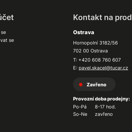
účet
Kontakt na prod
 se
Ostrava
ovat se
Hornopolní 3182/56
702 00 Ostrava
T: +420 608 760 607
E:
pavel.skacel@tucar.cz
Zavřeno
Provozní doba prodejny:
Po-Pá
8-17 hod.
So-Ne
zavřeno