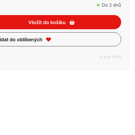
Do 2 dnů
Vložit do košíku
idat do oblíbených
ID kód: 8405