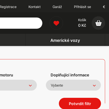
Registrace
Kontakt
Garáž
Přihlásit se
€
Košík
0 Kč
Americké vozy
motoru
Doplňující informace
Potvrdit filtr