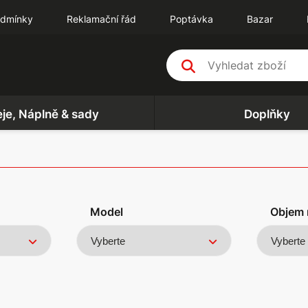
odmínky
Reklamační řád
Poptávka
Bazar
eje, Náplně & sady
Doplňky
Model
Objem 