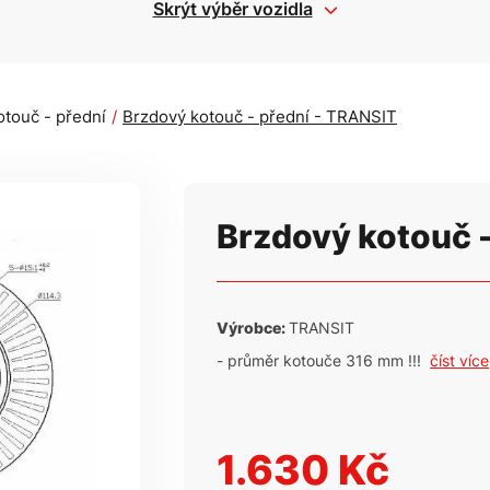
Skrýt výběr vozidla
otouč - přední
Brzdový kotouč - přední - TRANSIT
Brzdový kotouč -
Výrobce:
TRANSIT
- průměr kotouče 316 mm !!!
číst více
1.630 Kč