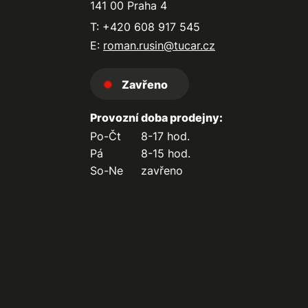
141 00 Praha 4
T: +420 608 917 545
E:
roman.rusin@tucar.cz
Zavřeno
Provozní doba prodejny:
Po-Čt
8-17 hod.
Pá
8-15 hod.
So-Ne
zavřeno