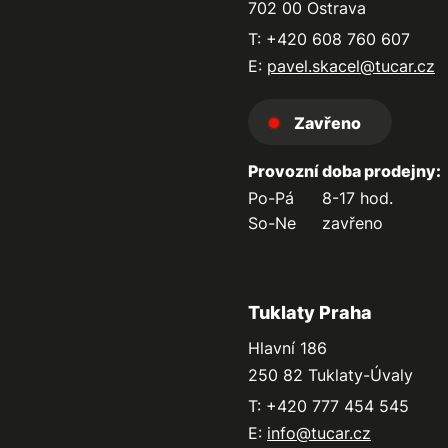
702 00 Ostrava
T: +420 608 760 607
E:
pavel.skacel@tucar.cz
Zavřeno
Provozní doba prodejny:
Po-Pá
8-17 hod.
So-Ne
zavřeno
Tuklaty Praha
Hlavní 186
250 82 Tuklaty-Úvaly
T: +420 777 454 545
E:
info@tucar.cz