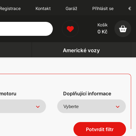
Registrace
Kontakt
Garáž
Přihlásit se
€
Košík
0 Kč
Americké vozy
motoru
Doplňující informace
Potvrdit filtr