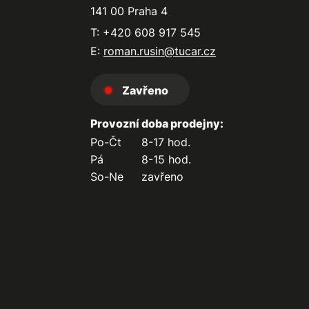
141 00 Praha 4
T: +420 608 917 545
E:
roman.rusin@tucar.cz
Zavřeno
Provozní doba prodejny:
Po-Čt
8-17 hod.
Pá
8-15 hod.
So-Ne
zavřeno