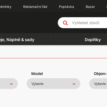
odmínky
Reklamační řád
Poptávka
Bazar
eje, Náplně & sady
Doplňky
Model
Objem 