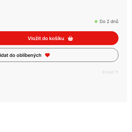
Do 2 dnů
Vložit do košíku
idat do oblíbených
ID kód: 71