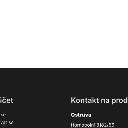
účet
Kontakt na prod
 se
Ostrava
ovat se
Hornopolní 3182/56