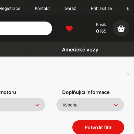
Registrace
Kontakt
Garáž
Přihlásit se
€
Košík
0 Kč
Americké vozy
motoru
Doplňující informace
Potvrdit filtr