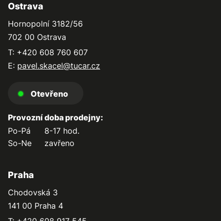
Ostrava
Hornopolní 3182/56
702 00 Ostrava
T: +420 608 760 607
E:
pavel.skacel@tucar.cz
Otevřeno
Provozní doba prodejny:
Po-Pá
8-17 hod.
So-Ne
zavřeno
Praha
Chodovská 3
141 00 Praha 4
T: +420 608 917 545