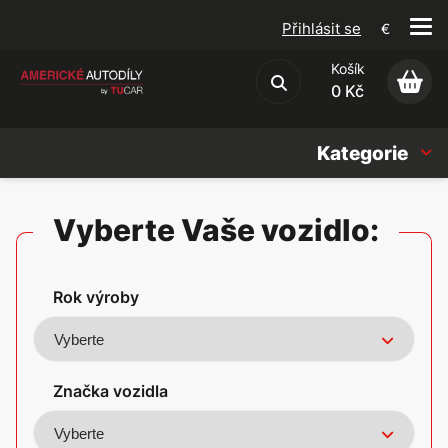
Přihlásit se
€
Košík
Obchodní podmínky
0 Kč
Kategorie
Náhradní díly
Vyberte Vaše vozidlo:
Oleje, Náplně & sady
Rok výroby
Doplňky
Americké vozy
Značka vozidla