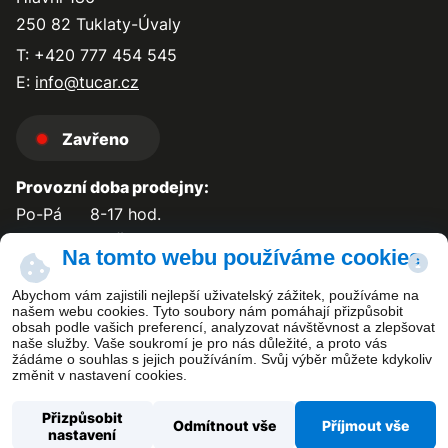
250 82 Tuklaty-Úvaly
T: +420 777 454 545
E:
info@tucar.cz
Zavřeno
Provozní doba prodejny:
Po-Pá
8-17 hod.
So-Ne
zavřeno
Na tomto webu používáme cookies
Abychom vám zajistili nejlepší uživatelský zážitek, používáme na
našem webu cookies. Tyto soubory nám pomáhají přizpůsobit
obsah podle vašich preferencí, analyzovat návštěvnost a zlepšovat
Kontakt
naše služby. Vaše soukromí je pro nás důležité, a proto vás
žádáme o souhlas s jejich používáním. Svůj výběr můžete kdykoliv
změnit v nastavení cookies.
Přizpůsobit
Odmítnout vše
Příjmout vše
nastavení
Copyright ©
TUCAR PLUS s.r.o.