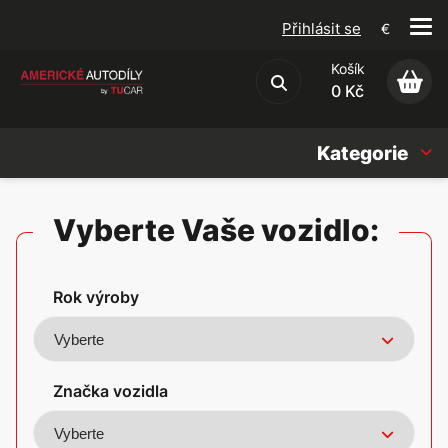
Přihlásit se
€
Košík
Obchodní podmínky
0 Kč
Kategorie
Náhradní díly
Vyberte Vaše vozidlo:
Oleje, Náplně & sady
Rok výroby
Doplňky
Americké vozy
Značka vozidla