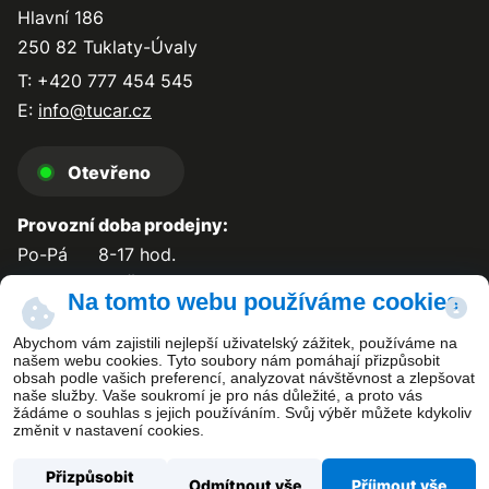
Hlavní 186
250 82 Tuklaty-Úvaly
T: +420 777 454 545
E:
info@tucar.cz
Otevřeno
Provozní doba prodejny:
Po-Pá
8-17 hod.
So-Ne
zavřeno
Na tomto webu používáme cookies
Abychom vám zajistili nejlepší uživatelský zážitek, používáme na
našem webu cookies. Tyto soubory nám pomáhají přizpůsobit
obsah podle vašich preferencí, analyzovat návštěvnost a zlepšovat
Kontakt
naše služby. Vaše soukromí je pro nás důležité, a proto vás
žádáme o souhlas s jejich používáním. Svůj výběr můžete kdykoliv
změnit v nastavení cookies.
Přizpůsobit
Odmítnout vše
Příjmout vše