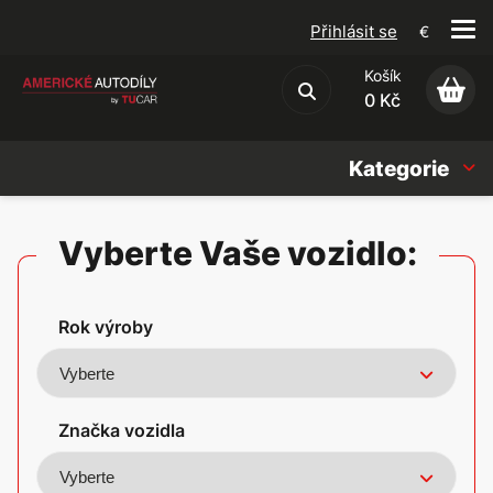
Přihlásit se
€
Košík
Obchodní podmínky
0 Kč
Kategorie
Náhradní díly
Vyberte Vaše vozidlo:
Oleje, Náplně & sady
Rok výroby
Doplňky
Americké vozy
Značka vozidla