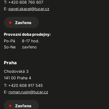
T: +420 608 760 607
E:
pavel.skacel@tucar.cz
Zavřeno
Provozní doba prodejny:
Po-Pá
8-17 hod.
So-Ne
zavřeno
Praha
Chodovská 3
141 00 Praha 4
T: +420 608 917 545
E:
roman.rusin@tucar.cz
Zavřeno