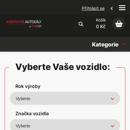
Přihlásit se
€
Košík
Obchodní podmínky
0 Kč
Kategorie
Náhradní díly
Vyberte Vaše vozidlo:
Oleje, Náplně & sady
Rok výroby
Doplňky
Americké vozy
Značka vozidla