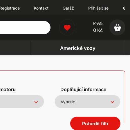
Registrace
Kontakt
Garáž
Přihlásit se
€
Košík
0 Kč
Americké vozy
motoru
Doplňující informace
Potvrdit filtr