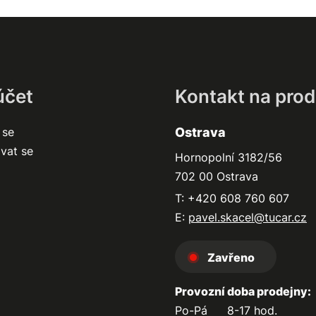
účet
Kontakt na prod
 se
Ostrava
ovat se
Hornopolní 3182/56
702 00 Ostrava
T: +420 608 760 607
E:
pavel.skacel@tucar.cz
Zavřeno
Provozní doba prodejny:
Po-Pá
8-17 hod.