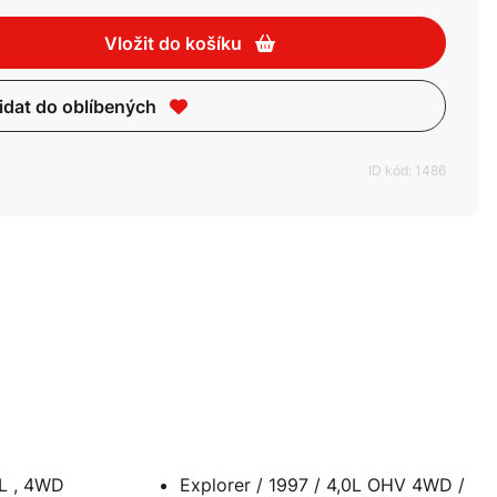
Vložit do košíku
idat do oblíbených
ID kód: 1486
0L , 4WD
Explorer / 1997 / 4,0L OHV 4WD /