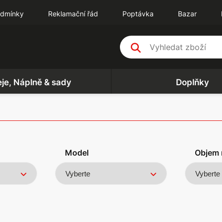
odmínky
Reklamační řád
Poptávka
Bazar
eje, Náplně & sady
Doplňky
Model
Objem 