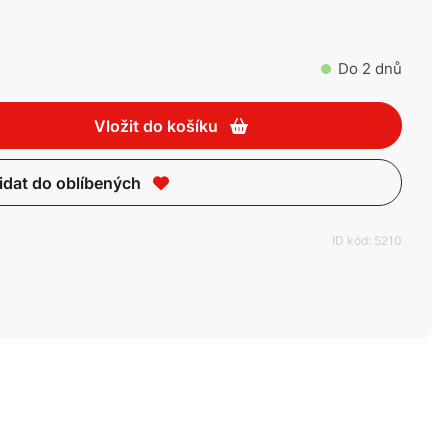
Do 2 dnů
Vložit do košíku
idat do oblíbených
ID kód: 5210