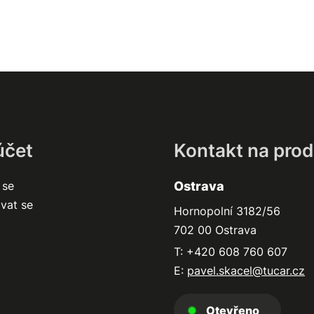
účet
Kontakt na prod
 se
Ostrava
ovat se
Hornopolní 3182/56
702 00 Ostrava
T: +420 608 760 607
E:
pavel.skacel@tucar.cz
Otevřeno