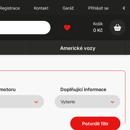
Registrace
Kontakt
Garáž
Přihlásit se
€
Košík
0 Kč
Americké vozy
motoru
Doplňující informace
Potvrdit filtr