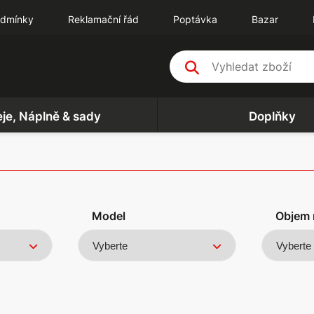
odmínky
Reklamační řád
Poptávka
Bazar
eje, Náplně & sady
Doplňky
Model
Objem 