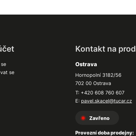
účet
Kontakt na prod
 se
Ostrava
ovat se
Hornopolní 3182/56
702 00 Ostrava
T: +420 608 760 607
E:
pavel.skacel@tucar.cz
Zavřeno
Provozní doba prodejny: