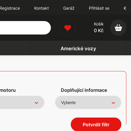
Registrace
Kontakt
Garáž
Přihlásit se
€
Košík
0 Kč
Americké vozy
motoru
Doplňující informace
Potvrdit filtr