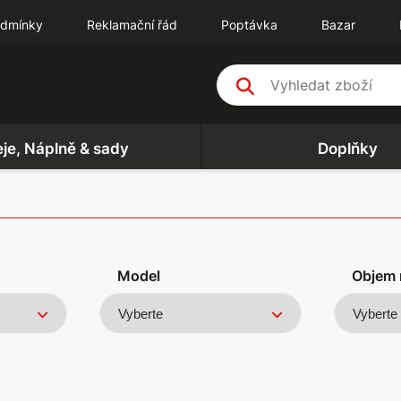
odmínky
Reklamační řád
Poptávka
Bazar
eje, Náplně & sady
Doplňky
Model
Objem 