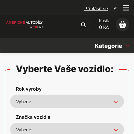
Přihlásit se
€
Košík
Obchodní podmínky
0 Kč
Kategorie
Náhradní díly
Vyberte Vaše vozidlo:
Oleje, Náplně & sady
Rok výroby
Doplňky
Americké vozy
Značka vozidla