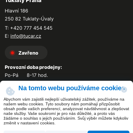
Tuklaty Praha
Hlavní 186
250 82 Tuklaty-Úvaly
T: +420 777 454 545
E:
info@tucar.cz
Zavřeno
Provozní doba prodejny:
Po-Pá
8-17 hod.
So-Ne
zavřeno
Na tomto webu používáme cookies
Abychom vám zajistili nejlepší uživatelský zážitek, používáme na
našem webu cookies. Tyto soubory nám pomáhají přizpůsobit
obsah podle vašich preferencí, analyzovat návštěvnost a zlepšovat
Kontakt
naše služby. Vaše soukromí je pro nás důležité, a proto vás
žádáme o souhlas s jejich používáním. Svůj výběr můžete kdykoliv
změnit v nastavení cookies.