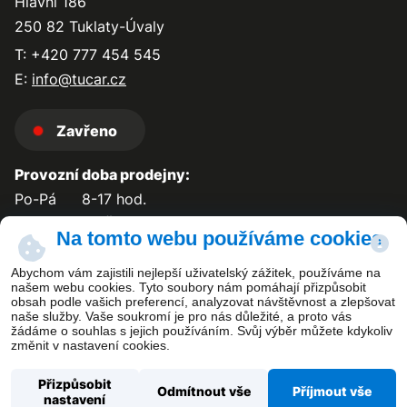
Hlavní 186
250 82 Tuklaty-Úvaly
T: +420 777 454 545
E:
info@tucar.cz
Zavřeno
Provozní doba prodejny:
Po-Pá
8-17 hod.
So-Ne
zavřeno
Na tomto webu používáme cookies
Abychom vám zajistili nejlepší uživatelský zážitek, používáme na
našem webu cookies. Tyto soubory nám pomáhají přizpůsobit
obsah podle vašich preferencí, analyzovat návštěvnost a zlepšovat
Kontakt
naše služby. Vaše soukromí je pro nás důležité, a proto vás
žádáme o souhlas s jejich používáním. Svůj výběr můžete kdykoliv
změnit v nastavení cookies.
Přizpůsobit
Odmítnout vše
Příjmout vše
nastavení