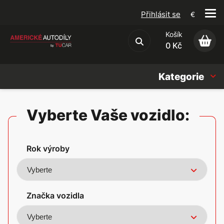
Přihlásit se
€
Košík
Obchodní podmínky
0 Kč
Kategorie
Náhradní díly
Vyberte Vaše vozidlo:
Oleje, Náplně & sady
Rok výroby
Doplňky
Americké vozy
Značka vozidla