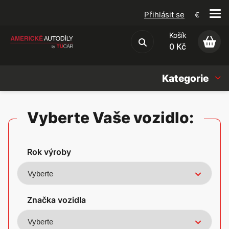
Přihlásit se
€
Košík
Obchodní podmínky
0 Kč
Kategorie
Náhradní díly
Vyberte Vaše vozidlo:
Oleje, Náplně & sady
Rok výroby
Doplňky
Americké vozy
Značka vozidla