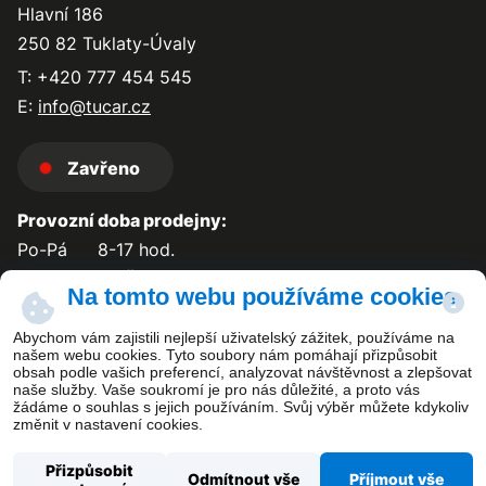
Hlavní 186
250 82 Tuklaty-Úvaly
T: +420 777 454 545
E:
info@tucar.cz
Zavřeno
Provozní doba prodejny:
Po-Pá
8-17 hod.
So-Ne
zavřeno
Na tomto webu používáme cookies
Abychom vám zajistili nejlepší uživatelský zážitek, používáme na
našem webu cookies. Tyto soubory nám pomáhají přizpůsobit
obsah podle vašich preferencí, analyzovat návštěvnost a zlepšovat
Kontakt
naše služby. Vaše soukromí je pro nás důležité, a proto vás
žádáme o souhlas s jejich používáním. Svůj výběr můžete kdykoliv
změnit v nastavení cookies.
Přizpůsobit
Odmítnout vše
Příjmout vše