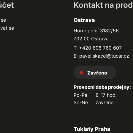
účet
Kontakt na prod
 se
Ostrava
ovat se
Hornopolní 3182/56
702 00 Ostrava
T: +420 608 760 607
E:
pavel.skacel@tucar.cz
Zavřeno
Provozní doba prodejny:
Po-Pá
8-17 hod.
So-Ne
zavřeno
Tuklaty Praha