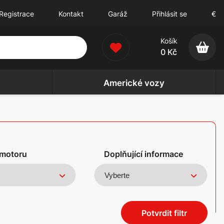
Registrace
Kontakt
Garáž
Přihlásit se
€
Košík
0 Kč
Americké vozy
motoru
Doplňující informace
Potvrdit filtr