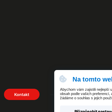
Na tomto we
Abychom vám zajistili nejlepší
obsah podle vašich preferencí, 
Kontakt
žádáme o souhlas s jejich použ
Přizpůsobit nastav