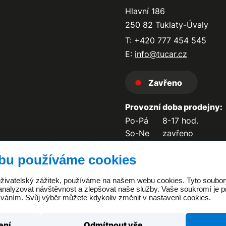
Hlavní 186
250 82 Tuklaty-Úvaly
T: +420 777 454 545
E:
info@tucar.cz
Zavřeno
Provozní doba prodejny:
Po-Pá
8-17 hod.
So-Ne
zavřeno
bu používáme cookies
 uživatelský zážitek, používáme na našem webu cookies. Tyto soubo
analyzovat návštěvnost a zlepšovat naše služby. Vaše soukromí je pr
íváním. Svůj výběr můžete kdykoliv změnit v nastavení cookies.
ení
Odmítnout vše