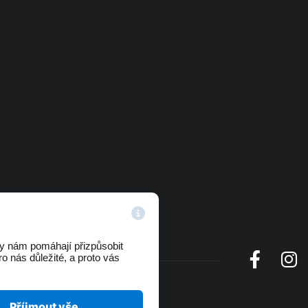
ry nám pomáhají přizpůsobit
o nás důležité, a proto vás
Příjmout vše