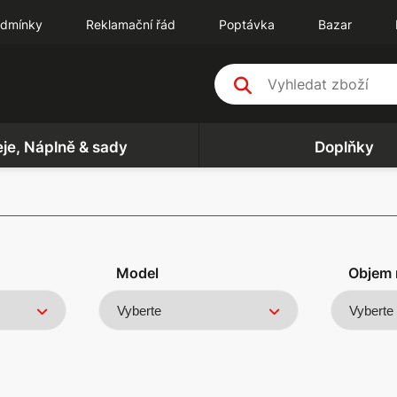
odmínky
Reklamační řád
Poptávka
Bazar
eje, Náplně & sady
Doplňky
Model
Objem 