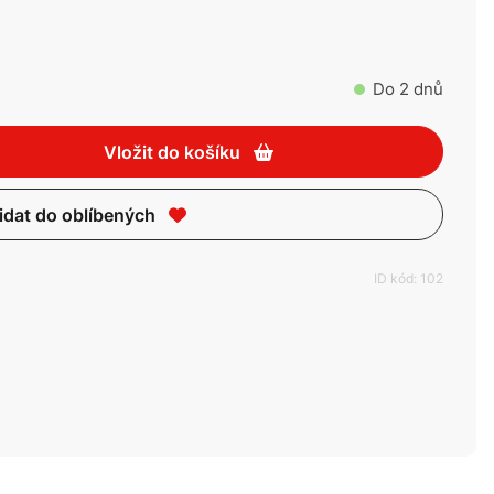
Do 2 dnů
Vložit do košíku
idat do oblíbených
ID kód: 102