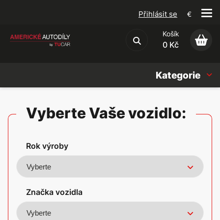
Přihlásit se
€
Košík
Obchodní podmínky
0 Kč
Kategorie
Náhradní díly
Vyberte Vaše vozidlo:
Oleje, Náplně & sady
Rok výroby
Doplňky
Americké vozy
Značka vozidla