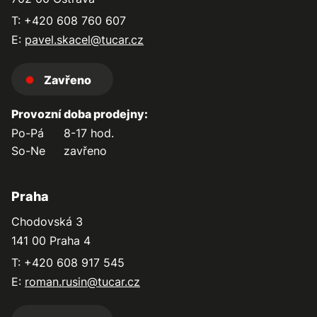
T: +420 608 760 607
E:
pavel.skacel@tucar.cz
Zavřeno
Provozní doba prodejny:
Po-Pá
8-17 hod.
So-Ne
zavřeno
Praha
Chodovská 3
141 00 Praha 4
T: +420 608 917 545
E:
roman.rusin@tucar.cz